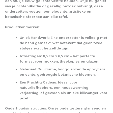
een stukje eeuwige lente vast te houden. Of je nu geniet
van je ochtendkoffie of gezellig bezoek ontvangt, deze
onderzetters voegen een elegante, artistieke en
botanische sfeer toe aan elke tafel.
Productkenmerken:
Uniek Handwerk:
Elke onderzetter is volledig met
de hand gemaakt, wat betekent dat geen twee
stukjes exact hetzelfde zijn.
Afmetingen:
8,5 cm x 8,5 cm – het perfecte
formaat voor mokken, theekopjes en glazen.
Materiaal:
Duurzame, hoogglanzende epoxyhars
en echte, gedroogde botanische bloemen.
Een Prachtig Cadeau:
Ideaal voor
natuurliefhebbers, een housewarming,
verjaardag, of gewoon als unieke blikvanger voor
jezelf.
Onderhoudsinstructies:
Om je onderzetters glanzend en