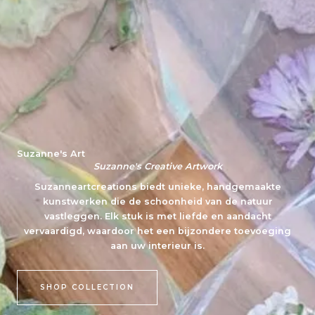
Suzanne's Art
Suzanne's Creative Artwork
Suzanneartcreations biedt unieke, handgemaakte
kunstwerken die de schoonheid van de natuur
vastleggen. Elk stuk is met liefde en aandacht
vervaardigd, waardoor het een bijzondere toevoeging
aan uw interieur is.
SHOP COLLECTION