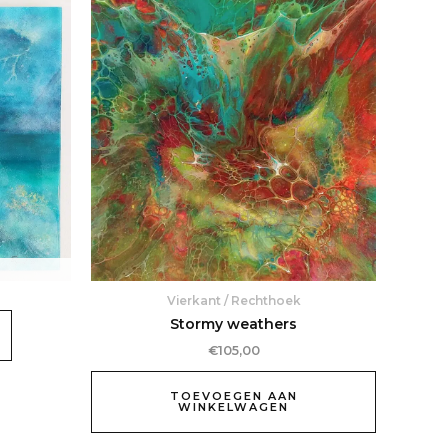
Vierkant / Rechthoek
Stormy weathers
€
105,00
TOEVOEGEN AAN
WINKELWAGEN