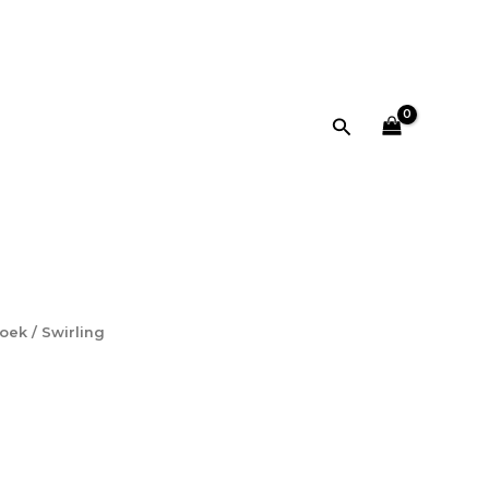
Zoeken
hoek
/ Swirling