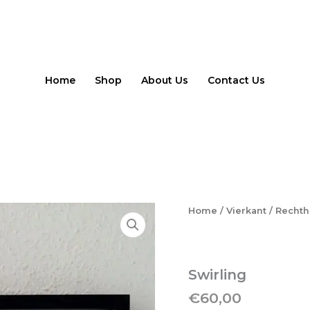
Home
Shop
About Us
Contact Us
Swirling
Home
/
Vierkant / Recht
aantal
Swirling
€
60,00