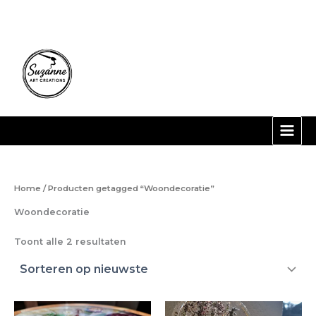
Gesorteerd
Ga
op
nieuwste
naar
de
inhoud
Home
/ Producten getagged “Woondecoratie”
Woondecoratie
Toont alle 2 resultaten