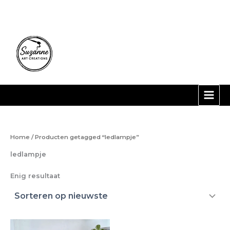
Ga
naar
de
inhoud
Home
/ Producten getagged “ledlampje”
ledlampje
Enig resultaat