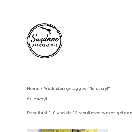
Ga
naar
de
inhoud
Home
/ Producten getagged “fluidacryl”
fluidacryl
Resultaat 1–8 van de 16 resultaten wordt getoo