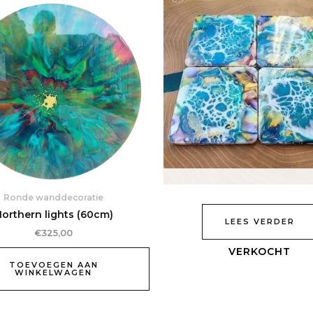
Ronde wanddecoratie
orthern lights (60cm)
LEES VERDER
€
325,00
TOEVOEGEN AAN
WINKELWAGEN