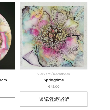
Vierkant / Rechthoek
30cm
Springtime
€
45,00
TOEVOEGEN AAN
WINKELWAGEN