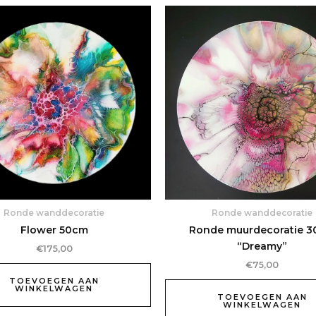
Ronde wanddecoratie
Ronde wanddecoratie
Flower 50cm
Ronde muurdecoratie 
“Dreamy”
€
175,00
€
75,00
TOEVOEGEN AAN
WINKELWAGEN
TOEVOEGEN AAN
WINKELWAGEN