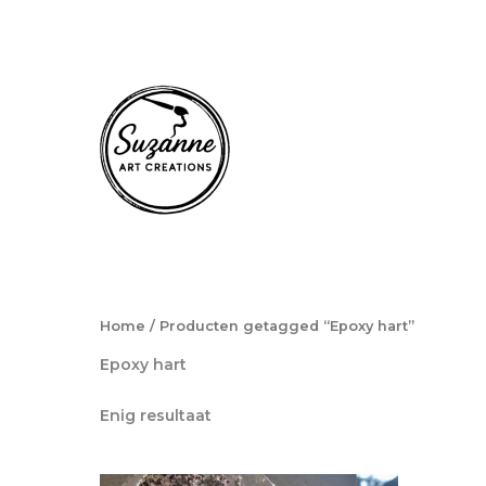
Ga
naar
de
inhoud
Home
/ Producten getagged “Epoxy hart”
Epoxy hart
Enig resultaat